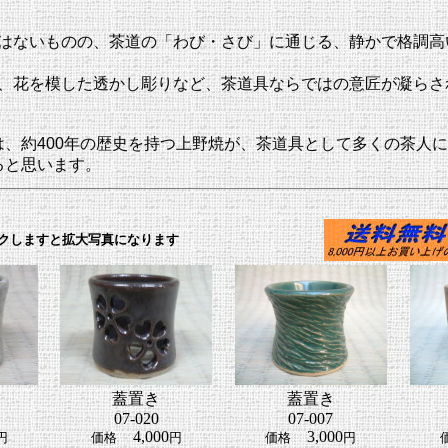
はないものの、茶道の「わび・さび」に通じる、静かで格調高
、花を模した透かし彫りなど、茶道具ならではの意匠が凝らさ
は、約
400
年の歴史を持つ上野焼が、茶道具として多くの茶人に
ると思います。
クしますと拡大写真になります
蓋置き
蓋置き
07-020
07-007
4,000
3,000
円
価格
円
価格
円