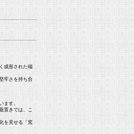
く成形された端
堅牢さを持ち合
います。
蓋置きでは、こ
化を見せる「窯