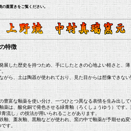
焼の蓋置きをご覧ください。
の特徴
発展した歴史を持つため、手にしたときの心地よい軽さと、薄
す。
ながら、土は陶器が使われており、見た目からは想像できない
の豊富な釉薬を使い分け、一つひとつ異なる表情を生み出して
な釉薬は、酸化銅で発色させる
緑青釉（ろくしょうゆう）
です。
緑青流し」の技法が用いられることがあります。
、鉄釉、藁灰釉、黒釉などが使われ、窯の中で釉薬が予期せぬ変
つです。