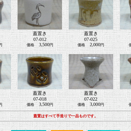
蓋置き
蓋置き
07-012
07-025
3,500
2,000
円
価格
円
価格
円
蓋置き
蓋置き
07-018
07-022
3,500
3,000
円
価格
円
価格
円
蓋置
はすべて手造りで一品ものです。