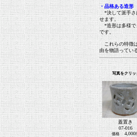
・品格ある造形
*決して派手さ
せます。
*造形は多様で
です。
これらの特徴
由を物語ってい
写真をクリッ
蓋置き
07-016
4,000
価格