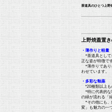
茶道具のひとつ上野
上野焼蓋置き
・薄作りと軽量
*茶道具として
正な姿が特徴で
*薄作りであり
わせています。
・多彩な釉薬
*20
種類以上も
*特に代表的
の緑が流れる「
*その他にも
変」も魅力の一