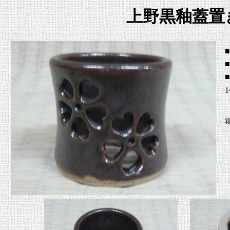
上野黒釉蓋置
■
1