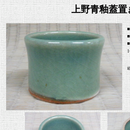
上野青釉蓋置
■
1