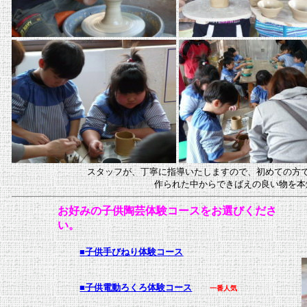
スタッフが、丁寧に指導いたしますので、初めての方
作られた中からできばえの良い物を本
お好みの
子供陶芸体験
コースをお選びくださ
い。
■
子供
手びねり体験コース
■子供電動ろくろ体験コース
一番人気