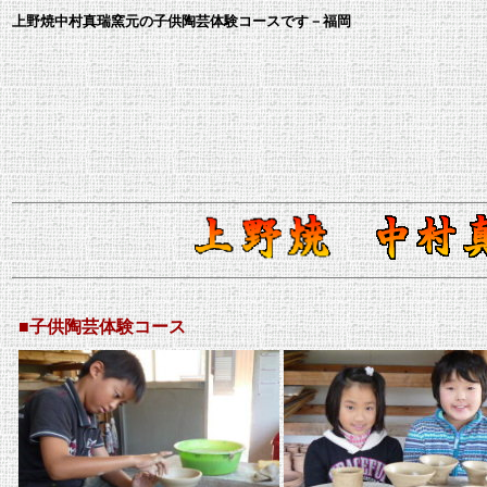
上野焼中村真瑞窯元の子供陶芸体験コースです－福岡
■
子供陶芸体験
コース