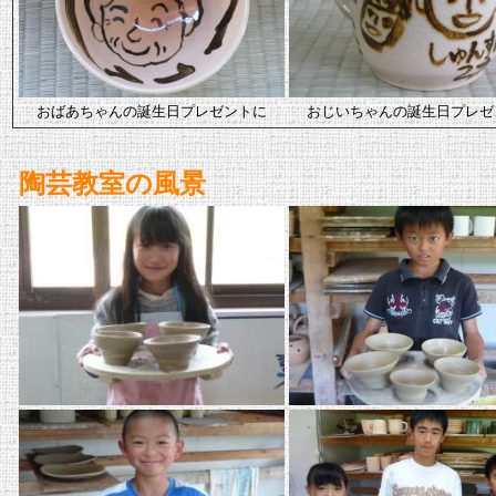
おばあちゃんの誕生日プレゼントに
おじいちゃんの誕生日プレゼ
陶芸教室の風景