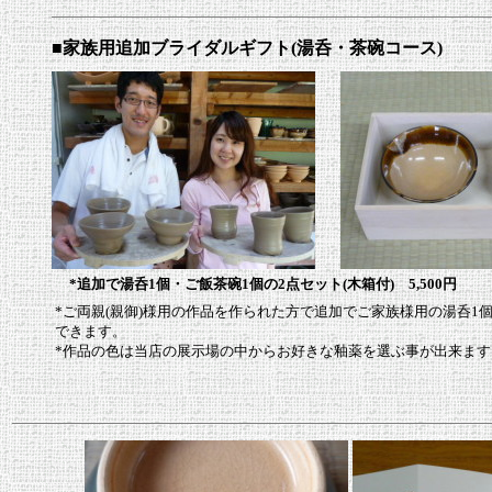
■家族用追加ブライダルギフト(湯呑・茶碗コース)
*追加で湯呑1個・ご飯茶碗1個の2点セット(木箱付) 5,500円
*ご両親(親御)様用の作品を作られた方で追加でご家族様用の湯呑1個
できます。
*作品の色は当店の展示場の中からお好きな釉薬を選ぶ事が出来ます