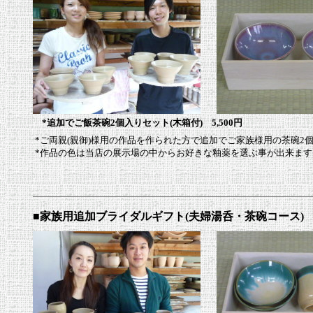
*追加でご飯茶碗2個入りセット(木箱付) 5,500円
*ご両親(親御)様用の作品を作られた方で追加でご家族様用の茶碗2
*作品の色は当店の展示場の中からお好きな釉薬を選ぶ事が出来ます
■家族用追加ブライダルギフト(夫婦湯呑・茶碗コース)