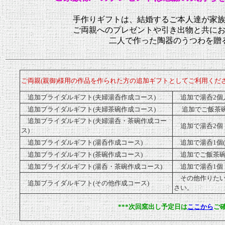
手作りギフトは、結婚するご本人達が家
ご両親へのプレゼントや引き出物と共に
二人で作った陶器のうつわを贈
ご両親(親御)様用の作品を作られた方の追加ギフトとしてご利用くだ
追加ブライダルギフト(夫婦湯呑作成コース)
追加で湯呑2個入
追加ブライダルギフト(夫婦茶碗作成コース)
追加でご飯茶碗
追加ブライダルギフト(夫婦湯呑・茶碗作成コー
追加で湯呑2個・
ス)
追加ブライダルギフト(湯呑作成コース)
追加で湯呑1個(
追加ブライダルギフト(茶碗作成コース)
追加でご飯茶碗1
追加ブライダルギフト(湯呑・茶碗作成コース)
追加で湯呑1個・
その他作りたい
追加ブライダルギフト(その他作成コース)
さい。
***次回窯出し予定日は
ここから
ご確