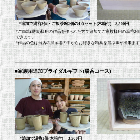
*追加で湯呑2個・ご飯茶碗2個の4点セット(木箱付) 8,500円
*ご両親(親御)様用の作品を作られた方で追加でご家族様用の湯呑2個
できます。
*作品の色は当店の展示場の中からお好きな釉薬を選ぶ事が出来ます
■家族用追加ブライダルギフト(湯呑コース)
*追加で湯呑1個(木箱付)
3,500円