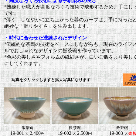
・高度なろくろ技術による手馴染みの良さ
*熟練した職人が高度なろくろ技術で成形するため、手にし
です。
*
薄く、しなやかに立ち上がった器のカーブは、手に持った
絶妙な「握りやすさ」を生み出します。
・時代に合わせた洗練されたデザイン
*
伝統的な茶陶の技術をベースにしながらも、現在のライフ
ルでおしゃれなデザインの飯茶碗を作っています。
*色彩の美しさやフォルムの繊細さが、白いご飯をより美し
にしてくれます。
写真をクリックしますと拡大写真になります
飯茶碗
飯茶碗
飯茶碗
19-001
2,400
19-002
2,500
19-003
大
円
大
円
大
売切