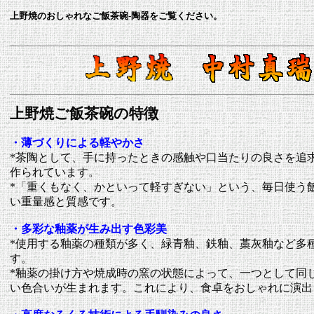
上野焼のおしゃれなご飯茶碗-陶器をご覧ください。
上野焼ご飯茶碗の特徴
・薄づくりによる軽やかさ
*茶陶として、手に持ったときの感触や口当たりの良さを追
作られています。
*「重くもなく、かといって軽すぎない」という、毎日使う
い重量感と質感です。
・多彩な釉薬が生み出す色彩美
*使用する釉薬の種類が多く、緑青釉、鉄釉、藁灰釉など多
す。
*釉薬の掛け方や焼成時の窯の状態によって、一つとして同
い色合いが生まれます。これにより、食卓をおしゃれに演出