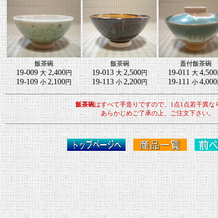
飯茶碗
飯茶碗
蓋付飯茶碗
19-009
2,400
19-013
2,500
19-011
4,500
大
円
大
円
大
19-109
2,100
19-113
2,200
19-111
4,000
小
円
小
円
小
飯茶碗
はすべて手造りですので、1点1点若干異な
あらかじめご了承の上、ご注文下さい。