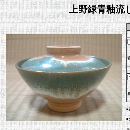
上野緑青釉流
■
■
最