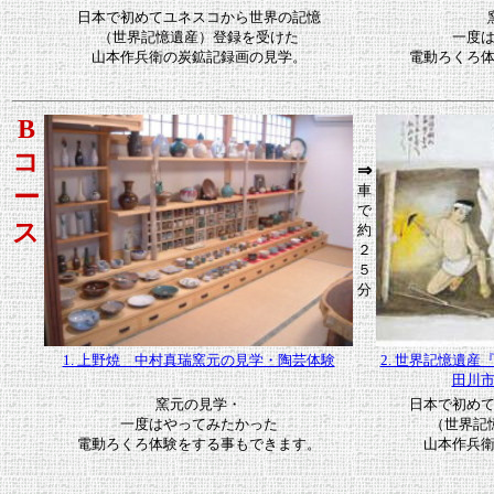
日本で初めてユネスコから世界の記憶
（世界記憶遺産）登録を受けた
一度
山本作兵衛の炭鉱記録画の見学。
電動ろくろ
B
コ
⇒
車
ー
で
ス
約
２
５
分
1. 上野焼 中村真瑞窯元の見学・陶芸体験
2. 世界記憶遺
田川
窯元の見学・
日本で初め
一度はやってみたかった
（世界記
電動ろくろ体験をする事もできます。
山本作兵