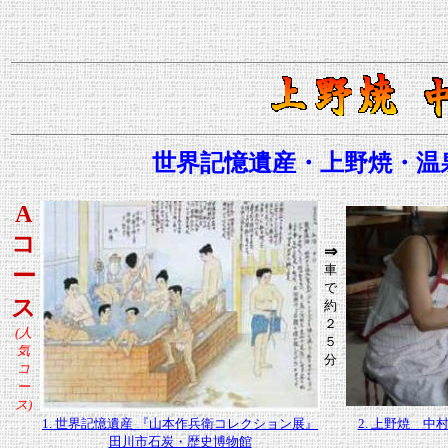
世界記憶遺産
・
上野焼
・
温
A
コ
⇒
車
ー
で
ス
約
２
(人
５
気
分
コ
ー
ス)
1. 世界記憶遺産 『山本作兵衛コレクション展』
2. 上野焼 
田川市石炭・歴史博物館