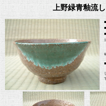
上野緑青釉流
1