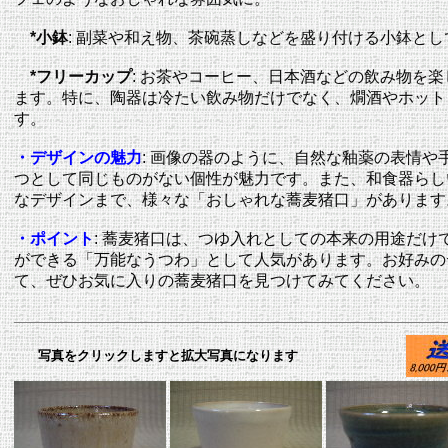
*
小鉢
:
副菜や和え物、茶碗蒸しなどを盛り付ける小鉢とし
*
フリーカップ
:
お茶やコーヒー、日本酒などの飲み物を楽
ます。特に、陶器は冷たい飲み物だけでなく、燗酒やホット
す。
・デザインの魅力
:
画像の器のように、自然な釉薬の表情や
つとして同じものがない個性が魅力です。また、和食器らし
なデザインまで、様々な「おしゃれな蕎麦猪口」があります
・ポイント
:
蕎麦猪口は、つゆ入れとしての本来の用途だけ
ができる「万能なうつわ」として人気があります。お好みの
て、ぜひお気に入りの蕎麦猪口を見つけてみてください。
写真をクリックしますと拡大写真になります