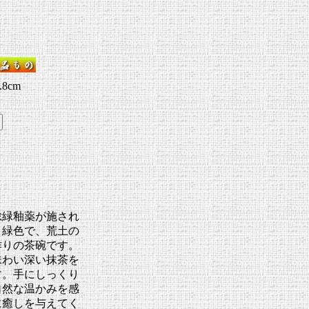
2.7×7.8cm
緑釉薬が施され
と緑色で、荒土の
作りの茶碗です。
味わい深い抹茶を
す。手にしっくり
自然な温かみを感
に癒しを与えてく