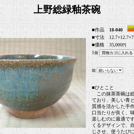
上野総緑釉茶碗
■作品
18-040
■寸法 12.7×1
■価格 35,000
円
1
個
箱
■ひとこと
この抹茶茶碗は総
ており、美しい青
質感を活かした手
口当たりが良く、
楽しむのに最適で
くるデザインで、
じさせ、使うたび