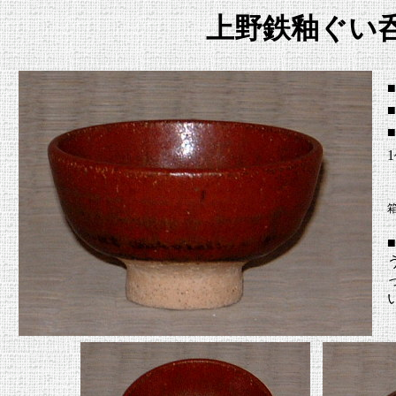
上野鉄釉ぐい
■
1