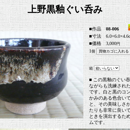
上野黒釉ぐい呑み
■作品
08-006
■寸法 6.0×6.0×4.6
■価格 3,000
円
1
個
箱
■ この黒釉のぐい
ながらも洗練され
です。白と黒のコ
かみのある色合い
と、その美味しさ
たりも非常に良い
ときを演出するた
ムです。