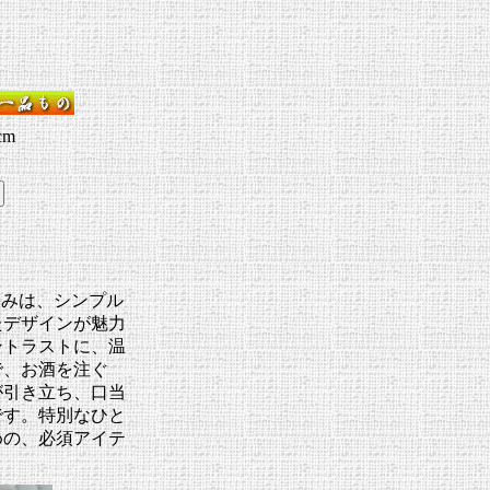
cm
吞みは、シンプル
たデザインが魅力
ントラストに、温
で、お酒を注ぐ
が引き立ち、口当
です。特別なひと
めの、必須アイテ